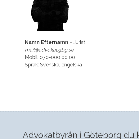
Namn Efternamn
– Jurist
mail@advokat.gbg.se
Mobil: 070-000 00 00
Språk: Svenska, engelska
Advokatbyrån i Göteborg du k